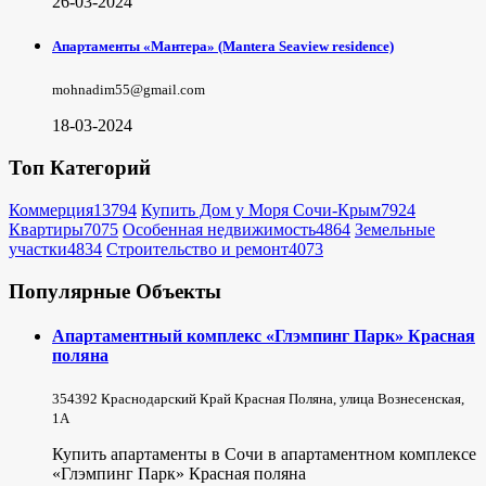
26-03-2024
Апартаменты «Мантера» (Mantera Seaview rеsidence)
mohnadim55@gmail.com
18-03-2024
Топ Категорий
Коммерция
13794
Купить Дом у Моря Сочи-Крым
7924
Квартиры
7075
Особенная недвижимость
4864
Земельные
участки
4834
Строительство и ремонт
4073
Популярные Объекты
Апартаментный комплекс «Глэмпинг Парк» Красная
поляна
354392 Краснодарский Край Красная Поляна, улица Вознесенская,
1А
Купить апартаменты в Сочи в апартаментном комплексе
«Глэмпинг Парк» Красная поляна