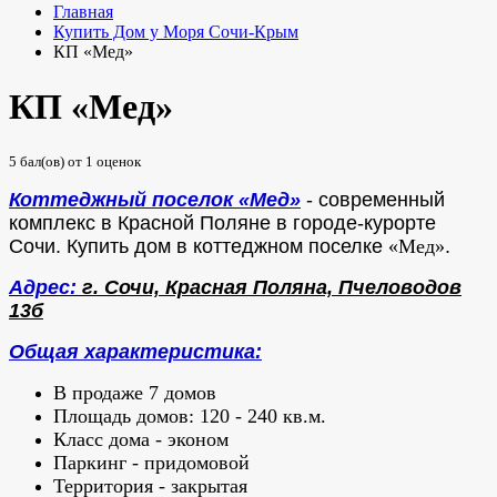
Главная
Купить Дом у Моря Сочи-Крым
КП «Мед»
КП «Мед»
5
бал(ов) от
1
оценок
Коттеджный поселок «Мед»
- современный
комплекс в Красной Поляне в городе-курорте
Сочи.
Купить дом в коттеджном поселке
«Мед»
.
Адрес:
г. Сочи, Красная Поляна, Пчеловодов
13б
Общая характеристика:
В продаже 7 домов
Площадь домов: 120 - 240 кв.м.
Класс дома - эконом
Паркинг - придомовой
Территория - закрытая