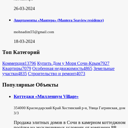
26-03-2024
Апартаменты «Мантера» (Mantera Seaview rеsidence)
mohnadim55@gmail.com
18-03-2024
Топ Категорий
Коммерция
13796
Купить Дом у Моря Сочи-Крым
7927
Квартиры
7079
Особенная недвижимость
4865
Земельные
участки
4835
Строительство и ремонт
4073
Популярные Объекты
Коттеджи «Миллениум Village»
354000 Краснодарский Край Хостинский р-н, Улица Гагринская, дом
3/3
Продажа элитных домов в Сочи в камерном коттеджном
посёлке на эксклюзивных условиях от компании РР