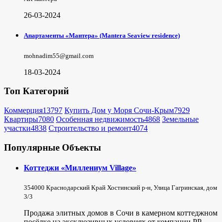
26-03-2024
Апартаменты «Мантера» (Mantera Seaview rеsidence)
mohnadim55@gmail.com
18-03-2024
Топ Категорий
Коммерция
13797
Купить Дом у Моря Сочи-Крым
7929
Квартиры
7080
Особенная недвижимость
4868
Земельные
участки
4838
Строительство и ремонт
4074
Популярные Объекты
Коттеджи «Миллениум Village»
354000 Краснодарский Край Хостинский р-н, Улица Гагринская, дом
3/3
Продажа элитных домов в Сочи в камерном коттеджном
посёлке на эксклюзивных условиях от компании РР