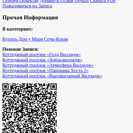
Галерея Объекта
8
Добавить Отзыв
Печать
Скачать PDF
Пожаловаться на Запись
Прочая Информация
В категориях:
Купить Дом у Моря Сочи-Крым
Похожие Записи:
Коттеджный посёлок «Голд Вилладж»
Коттеджный поселок «Хобза-вилладж»
Коттеджный посёлок «Атмосфера Вилладж»
Коттеджный посёлок «Панорама Хоста 2»
Коттеджный посёлок «Высокогорный Вилладж»