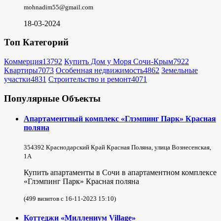
mohnadim55@gmail.com
18-03-2024
Топ Категорий
Коммерция
13792
Купить Дом у Моря Сочи-Крым
7922
Квартиры
7073
Особенная недвижимость
4862
Земельные
участки
4831
Строительство и ремонт
4071
Популярные Объекты
Апартаментный комплекс «Глэмпинг Парк» Красная
поляна
354392 Краснодарский Край Красная Поляна, улица Вознесенская,
1А
Купить апартаменты в Сочи в апартаментном комплексе
«Глэмпинг Парк» Красная поляна
(499 визитов с 16-11-2023 15:10)
Коттеджи «Миллениум Village»