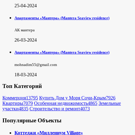
25-04-2024
Апартаменты «Мантера» (Mantera Seaview rеsidence)
АК мантера
26-03-2024
Апартаменты «Мантера» (Mantera Seaview rеsidence)
mohnadim55@gmail.com
18-03-2024
Топ Категорий
Коммерция
13795
Купить Дом у Моря Сочи-Крым
7926
Квартиры
7079
Особенная недвижимость
4865
Земельные
участки
4835
Строительство и ремонт
4073
Популярные Объекты
Коттеджи «Миллениум Village»