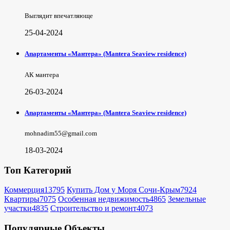
Выглядит впечатляюще
25-04-2024
Апартаменты «Мантера» (Mantera Seaview rеsidence)
АК мантера
26-03-2024
Апартаменты «Мантера» (Mantera Seaview rеsidence)
mohnadim55@gmail.com
18-03-2024
Топ Категорий
Коммерция
13795
Купить Дом у Моря Сочи-Крым
7924
Квартиры
7075
Особенная недвижимость
4865
Земельные
участки
4835
Строительство и ремонт
4073
Популярные Объекты