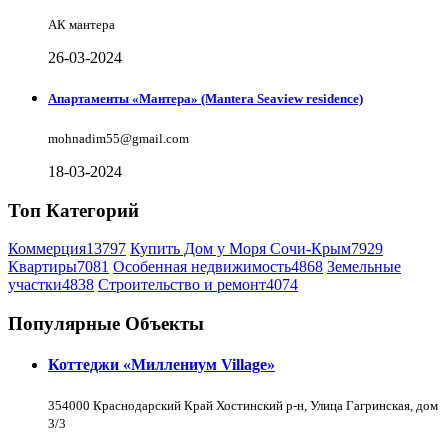
АК мантера
26-03-2024
Апартаменты «Мантера» (Mantera Seaview rеsidence)
mohnadim55@gmail.com
18-03-2024
Топ Категорий
Коммерция
13797
Купить Дом у Моря Сочи-Крым
7929
Квартиры
7081
Особенная недвижимость
4868
Земельные
участки
4838
Строительство и ремонт
4074
Популярные Объекты
Коттеджи «Миллениум Village»
354000 Краснодарский Край Хостинский р-н, Улица Гагринская, дом
3/3