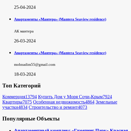
25-04-2024
Апартаменты «Мантера» (Mantera Seaview rеsidence)
АК мантера
26-03-2024
Апартаменты «Мантера» (Mantera Seaview rеsidence)
mohnadim55@gmail.com
18-03-2024
Топ Категорий
Коммерция
13794
Купить Дом у Моря Сочи-Крым
7924
Квартиры
7075
Особенная недвижимость
4864
Земельные
участки
4834
Строительство и ремонт
4073
Популярные Объекты
Апартаментный комплекс «Глэмпинг Парк» Красная