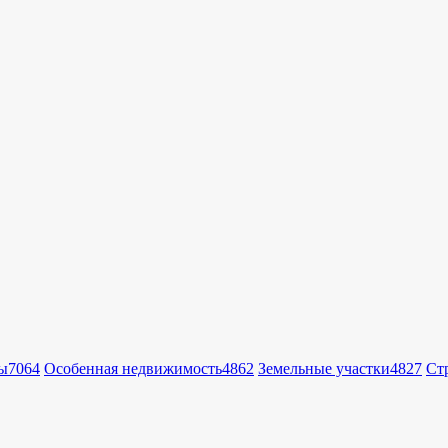
ы
7064
Особенная недвижимость
4862
Земельные участки
4827
Ст