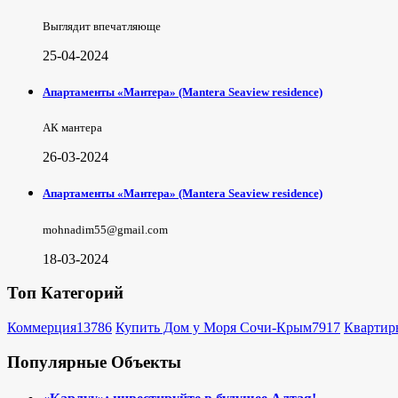
Выглядит впечатляюще
25-04-2024
Апартаменты «Мантера» (Mantera Seaview rеsidence)
АК мантера
26-03-2024
Апартаменты «Мантера» (Mantera Seaview rеsidence)
mohnadim55@gmail.com
18-03-2024
Топ Категорий
Коммерция
13786
Купить Дом у Моря Сочи-Крым
7917
Квартир
Популярные Объекты