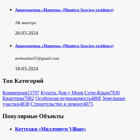
Апартаменты «Мантера» (Mantera Seaview rеsidence)
АК мантера
26-03-2024
Апартаменты «Мантера» (Mantera Seaview rеsidence)
mohnadim55@gmail.com
18-03-2024
Топ Категорий
Коммерция
13797
Купить Дом у Моря Сочи-Крым
7930
Квартиры
7082
Особенная недвижимость
4868
Земельные
участки
4838
Строительство и ремонт
4075
Популярные Объекты
Коттеджи «Миллениум Village»