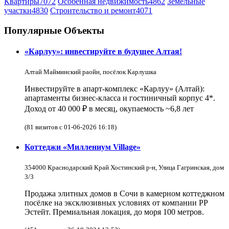
Квартиры
7072
Особенная недвижимость
4862
Земельные
участки
4830
Строительство и ремонт
4071
Популярные Объекты
«Карлуу»: инвестируйте в будущее Алтая!
Алтай Майминский раойн, посёлок Карлушка
Инвестируйте в апарт-комплекс «Карлуу» (Алтай):
апартаменты бизнес-класса и гостиничный корпус 4*.
Доход от 40 000 ₽ в месяц, окупаемость ~6,8 лет
(81 визитов с 01-06-2026 16:18)
Коттеджи «Миллениум Village»
354000 Краснодарский Край Хостинский р-н, Улица Гагринская, дом
3/3
Продажа элитных домов в Сочи в камерном коттеджном
посёлке на эксклюзивных условиях от компании РР
Эстейт. Премиальная локация, до моря 100 метров.