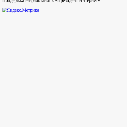
Поддержка РазработаноГк «Президент Интернет»