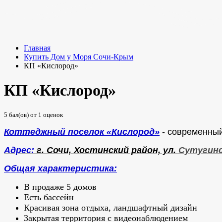
Главная
Купить Дом у Моря Сочи-Крым
КП «Кислород»
КП «Кислород»
5
бал(ов) от
1
оценок
Коттеджный поселок «Кислород»
- современный
Адрес:
г. Сочи, Хостинский район, ул.
Сутугинс
Общая характеристика:
В продаже 5 домов
Есть бассейн
Красивая зона отдыха, ландшафтный дизайн
Закрытая территория с видеонаблюдением