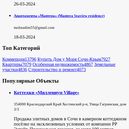
26-03-2024
Апартаменты «Мантера» (Mantera Seaview rеsidence)
mohnadim55@gmail.com
18-03-2024
Топ Категорий
Коммерция
13796
Купить Дом у Моря Сочи-Крым
7927
Квартиры
7079
Особенная недвижимость
4867
Земельные
участки
4836
Строительство и ремонт
4073
Популярные Объекты
Коттеджи «Миллениум Village»
354000 Краснодарский Край Хостинский р-н, Улица Гагринская, дом
3/3
Продажа элитных домов в Сочи в камерном коттеджном
посёлке на эксклюзивных условиях от компании РР