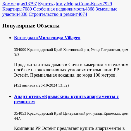
Коммерция
13797
Купить Дом у Моря Сочи-Крым
7929
Квартиры
7080
Особенная недвижимость
4868
Земельные
участки
4838
Строительство и ремонт
4074
Популярные Объекты
Коттеджи «Миллениум Village»
354000 Краснодарский Край Хостинский р-н, Улица Гагринская, дом
3/3
Продажа элитных домов в Сочи в камерном коттеджном
посёлке на эксклюзивных условиях от компании РР
Эстейт. Премиальная локация, до моря 100 метров.
(452 визитов с 26-10-2024 13:52)
Апарт-отель «Крымский» купить апартаменты с
ремонтом
354053 Краснодарский Край Центральный р-н, улица Крымская, дом
44А
Компания РР Эстейт предлагает купить апартаменты в