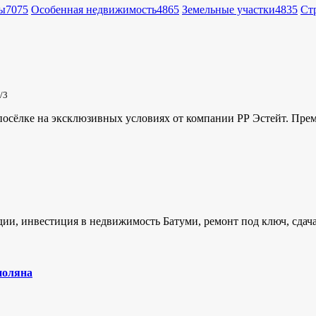
ы
7075
Особенная недвижимость
4865
Земельные участки
4835
Ст
/3
сёлке на эксклюзивных условиях от компании РР Эстейт. Преми
удии, инвестиция в недвижимость Батуми, ремонт под ключ, сдач
поляна