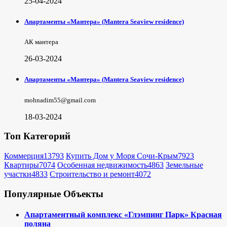
25-04-2024
Апартаменты «Мантера» (Mantera Seaview rеsidence)
АК мантера
26-03-2024
Апартаменты «Мантера» (Mantera Seaview rеsidence)
mohnadim55@gmail.com
18-03-2024
Топ Категорий
Коммерция
13793
Купить Дом у Моря Сочи-Крым
7923
Квартиры
7074
Особенная недвижимость
4863
Земельные
участки
4833
Строительство и ремонт
4072
Популярные Объекты
Апартаментный комплекс «Глэмпинг Парк» Красная
поляна