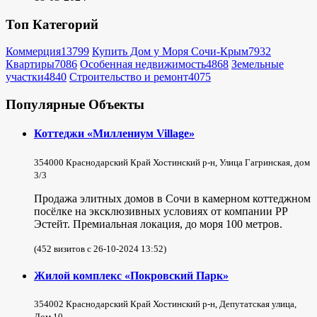
Топ Категорий
Коммерция
13799
Купить Дом у Моря Сочи-Крым
7932
Квартиры
7086
Особенная недвижимость
4868
Земельные
участки
4840
Строительство и ремонт
4075
Популярные Объекты
Коттеджи «Миллениум Village»
354000 Краснодарский Край Хостинский р-н, Улица Гагринская, дом
3/3
Продажа элитных домов в Сочи в камерном коттеджном
посёлке на эксклюзивных условиях от компании РР
Эстейт. Премиальная локация, до моря 100 метров.
(452 визитов с 26-10-2024 13:52)
Жилой комплекс «Покровский Парк»
354002 Краснодарский Край Хостинский р-н, Депутатская улица,
Дом 10