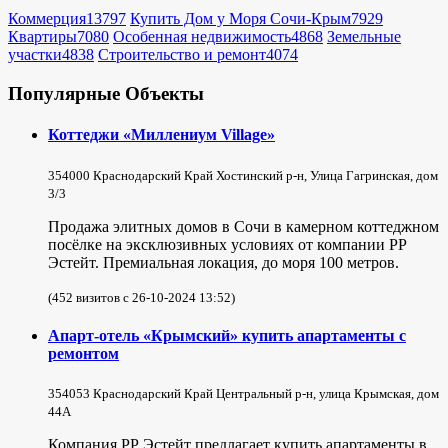
Коммерция
13797
Купить Дом у Моря Сочи-Крым
7929
Квартиры
7080
Особенная недвижимость
4868
Земельные
участки
4838
Строительство и ремонт
4074
Популярные Объекты
Коттеджи «Миллениум Village»
354000 Краснодарский Край Хостинский р-н, Улица Гагринская, дом
3/3
Продажа элитных домов в Сочи в камерном коттеджном
посёлке на эксклюзивных условиях от компании РР
Эстейт. Премиальная локация, до моря 100 метров.
(452 визитов с 26-10-2024 13:52)
Апарт-отель «Крымский» купить апартаменты с
ремонтом
354053 Краснодарский Край Центральный р-н, улица Крымская, дом
44А
Компания РР Эстейт предлагает купить апартаменты в