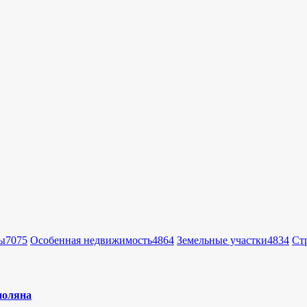
ы
7075
Особенная недвижимость
4864
Земельные участки
4834
Ст
поляна