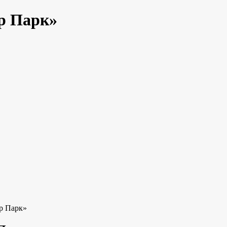
р Парк»
ер Парк»