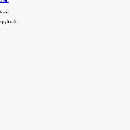
лей!
 Край
 рублей!