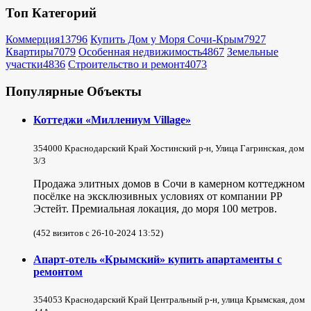
Топ Категорий
Коммерция
13796
Купить Дом у Моря Сочи-Крым
7927
Квартиры
7079
Особенная недвижимость
4867
Земельные
участки
4836
Строительство и ремонт
4073
Популярные Объекты
Коттеджи «Миллениум Village»
354000 Краснодарский Край Хостинский р-н, Улица Гагринская, дом
3/3
Продажа элитных домов в Сочи в камерном коттеджном
посёлке на эксклюзивных условиях от компании РР
Эстейт. Премиальная локация, до моря 100 метров.
(452 визитов с 26-10-2024 13:52)
Апарт-отель «Крымский» купить апартаменты с
ремонтом
354053 Краснодарский Край Центральный р-н, улица Крымская, дом