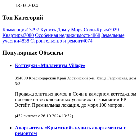
18-03-2024
Топ Категорий
Коммерция
13797
Купить Дом у Моря Сочи-Крым
7929
Квартиры
7080
Особенная недвижимость
4868
Земельные
участки
4838
Строительство и ремонт
4074
Популярные Объекты
Коттеджи «Миллениум Village»
354000 Краснодарский Край Хостинский р-н, Улица Гагринская, дом
3/3
Продажа элитных домов в Сочи в камерном коттеджном
посёлке на эксклюзивных условиях от компании РР
Эстейт. Премиальная локация, до моря 100 метров.
(452 визитов с 26-10-2024 13:52)
Апарт-отель «Крымский» купить апартаменты с
ремонтом